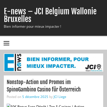
Skip
to
E-news – JCI Belgium Wallonie
content
Bruxelles
Bien informer pour mieux impacter !
Nonstop-Action und Promos im
SpinoGambino Casino für Österreich
Posted on
5 décembre 2025
by
JCI Liege