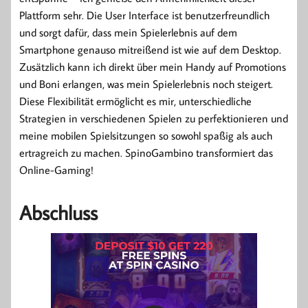
Plattform sehr. Die User Interface ist benutzerfreundlich
und sorgt dafür, dass mein Spielerlebnis auf dem
Smartphone genauso mitreißend ist wie auf dem Desktop.
Zusätzlich kann ich direkt über mein Handy auf Promotions
und Boni erlangen, was mein Spielerlebnis noch steigert.
Diese Flexibilität ermöglicht es mir, unterschiedliche
Strategien in verschiedenen Spielen zu perfektionieren und
meine mobilen Spielsitzungen so sowohl spaßig als auch
ertragreich zu machen. SpinoGambino transformiert das
Online-Gaming!
Abschluss