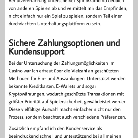
Benutzererfahrung unterscheidet SpinoGambino deutlich
von anderen Spielen ab und vermittelt mir das Empfinden,
nicht einfach nur ein Spiel zu spielen, sondern Teil einer
durchdachten Unterhaltungsplattform zu sein.
Sichere Zahlungsoptionen und
Kundensupport
Bei der Untersuchung der Zahlungsmöglichkeiten im
Casino war ich erfreut über die Vielzahl an geschützten
Methoden für Ein- und Auszahlungen. Unterstützt werden
bekannte Kreditkarten, E-Wallets und sogar
Kryptowährungen, wodurch geschützte Transaktionen mit
größter Priorität auf Spielersicherheit gewährleistet werden.
Diese vielfältige Auswahl macht einfacher nicht nur den
Prozess, sondern beachtet auch verschiedene Präferenzen.
Zusätzlich empfand ich den Kundenservice als
beeindruckend schnell und unterstützend bei all meinen