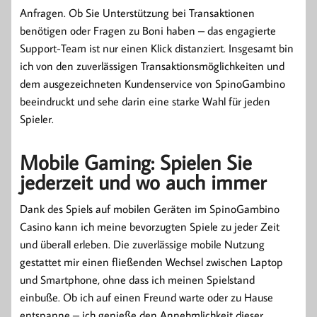
Anfragen. Ob Sie Unterstützung bei Transaktionen
benötigen oder Fragen zu Boni haben – das engagierte
Support-Team ist nur einen Klick distanziert. Insgesamt bin
ich von den zuverlässigen Transaktionsmöglichkeiten und
dem ausgezeichneten Kundenservice von SpinoGambino
beeindruckt und sehe darin eine starke Wahl für jeden
Spieler.
Mobile Gaming: Spielen Sie
jederzeit und wo auch immer
Dank des Spiels auf mobilen Geräten im SpinoGambino
Casino kann ich meine bevorzugten Spiele zu jeder Zeit
und überall erleben. Die zuverlässige mobile Nutzung
gestattet mir einen fließenden Wechsel zwischen Laptop
und Smartphone, ohne dass ich meinen Spielstand
einbuße. Ob ich auf einen Freund warte oder zu Hause
entspanne – ich genieße den Annehmlichkeit dieser