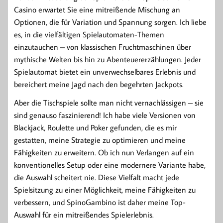
Casino erwartet Sie eine mitreißende Mischung an
Optionen, die für Variation und Spannung sorgen. Ich liebe
es, in die vielfältigen Spielautomaten-Themen
einzutauchen – von klassischen Fruchtmaschinen über
mythische Welten bis hin zu Abenteuererzählungen. Jeder
Spielautomat bietet ein unverwechselbares Erlebnis und
bereichert meine Jagd nach den begehrten Jackpots.
Aber die Tischspiele sollte man nicht vernachlässigen – sie
sind genauso faszinierend! Ich habe viele Versionen von
Blackjack, Roulette und Poker gefunden, die es mir
gestatten, meine Strategie zu optimieren und meine
Fähigkeiten zu erweitern. Ob ich nun Verlangen auf ein
konventionelles Setup oder eine modernere Variante habe,
die Auswahl scheitert nie. Diese Vielfalt macht jede
Spielsitzung zu einer Möglichkeit, meine Fähigkeiten zu
verbessern, und SpinoGambino ist daher meine Top-
Auswahl für ein mitreißendes Spielerlebnis.