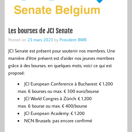
Les bourses de JCI Senate
Posted on
23 mars 2023
by
President BWB
JCI Senate est présent pour soutenir nos membres. Une
manière d’être présent est d’aider nos jeunes membres
grâce à des bourses. en quelques mots, voici ce qui est
proposé:
JCI European Conference à Bucharest: € 1.200
max. 6 bourses ou max. € 300 euro/bourse
JCI World Congres à Zürich: € 1.200
max. 6 bourse ou max. € 400/bourse
JCI European Academy: € 1.200
NCN Brussels: pas encore confirmé