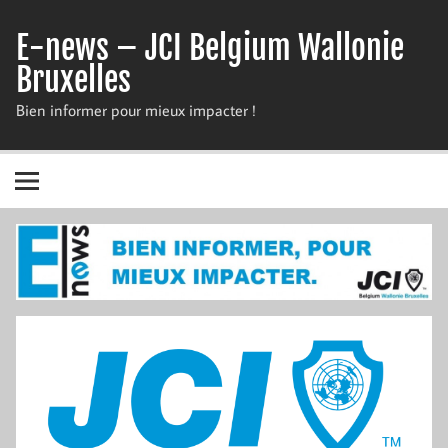
Skip
to
E-news – JCI Belgium Wallonie
content
Bruxelles
Bien informer pour mieux impacter !