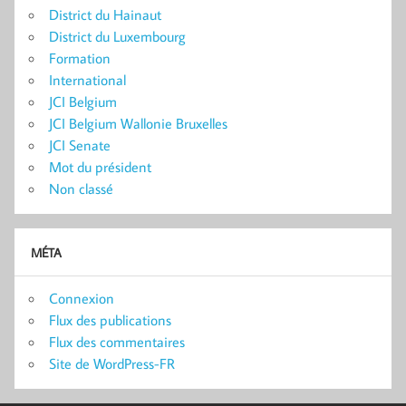
District du Hainaut
District du Luxembourg
Formation
International
JCI Belgium
JCI Belgium Wallonie Bruxelles
JCI Senate
Mot du président
Non classé
MÉTA
Connexion
Flux des publications
Flux des commentaires
Site de WordPress-FR