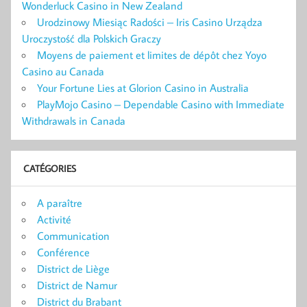
Wonderluck Casino in New Zealand
Urodzinowy Miesiąc Radości – Iris Casino Urządza
Uroczystość dla Polskich Graczy
Moyens de paiement et limites de dépôt chez Yoyo
Casino au Canada
Your Fortune Lies at Glorion Casino in Australia
PlayMojo Casino – Dependable Casino with Immediate
Withdrawals in Canada
CATÉGORIES
A paraître
Activité
Communication
Conférence
District de Liège
District de Namur
District du Brabant