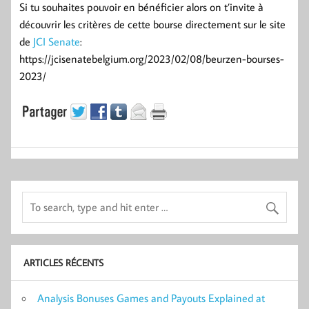
Si tu souhaites pouvoir en bénéficier alors on t’invite à
découvrir les critères de cette bourse directement sur le site
de
JCI Senate
:
https://jcisenatebelgium.org/2023/02/08/beurzen-bourses-
2023/
ARTICLES RÉCENTS
Analysis Bonuses Games and Payouts Explained at