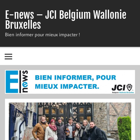
Skip
to
E-news – JCI Belgium Wallonie
content
Bruxelles
Bien informer pour mieux impacter !