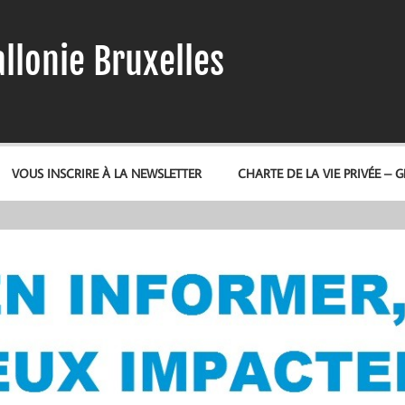
llonie Bruxelles
VOUS INSCRIRE À LA NEWSLETTER
CHARTE DE LA VIE PRIVÉE – 