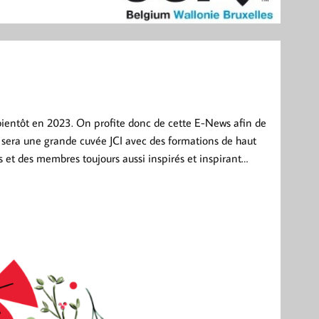
a bientôt en 2023. On profite donc de cette E-News afin de
sera une grande cuvée JCI avec des formations de haut
 et des membres toujours aussi inspirés et inspirant…