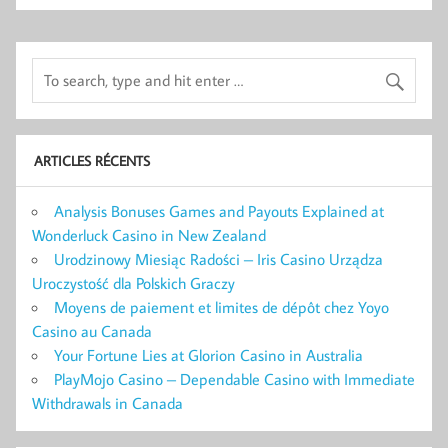
ARTICLES RÉCENTS
Analysis Bonuses Games and Payouts Explained at
Wonderluck Casino in New Zealand
Urodzinowy Miesiąc Radości – Iris Casino Urządza
Uroczystość dla Polskich Graczy
Moyens de paiement et limites de dépôt chez Yoyo
Casino au Canada
Your Fortune Lies at Glorion Casino in Australia
PlayMojo Casino – Dependable Casino with Immediate
Withdrawals in Canada