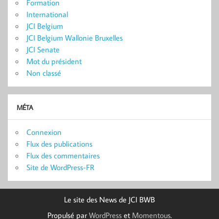
Formation
International
JCI Belgium
JCI Belgium Wallonie Bruxelles
JCI Senate
Mot du président
Non classé
MÉTA
Connexion
Flux des publications
Flux des commentaires
Site de WordPress-FR
Le site des News de JCI BWB
Propulsé par
WordPress
et
Momentous
.