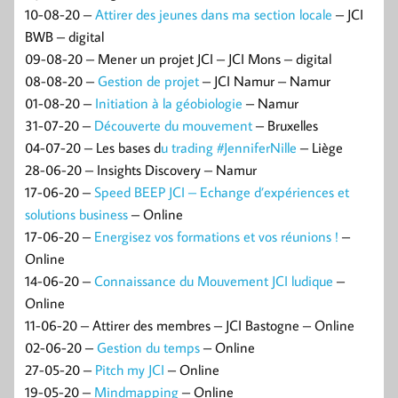
10-08-20 –
Attirer des jeunes dans ma section locale
– JCI
BWB – digital
09-08-20 – Mener un projet JCI – JCI Mons – digital
08-08-20 –
Gestion de projet
– JCI Namur – Namur
01-08-20 –
Initiation à la géobiologie
– Namur
31-07-20 –
Découverte du mouvement
– Bruxelles
04-07-20 – Les bases d
u trading #JenniferNille
– Liège
28-06-20 – Insights Discovery – Namur
17-06-20 –
Speed BEEP JCI – Echange d’expériences et
solutions business
– Online
17-06-20 –
Energisez vos formations et vos réunions !
–
Online
14-06-20 –
Connaissance du Mouvement JCI ludique
–
Online
11-06-20 – Attirer des membres – JCI Bastogne – Online
02-06-20 –
Gestion du temps
– Online
27-05-20 –
Pitch my JCI
– Online
19-05-20 –
Mindmapping
– Online