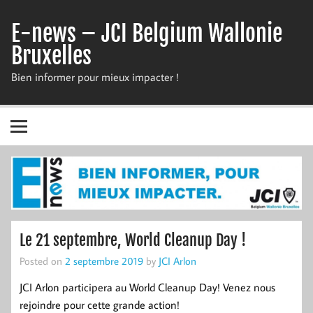
Skip
to
E-news – JCI Belgium Wallonie
content
Bruxelles
Bien informer pour mieux impacter !
Le 21 septembre, World Cleanup Day !
Posted on
2 septembre 2019
by
JCI Arlon
JCI Arlon participera au World Cleanup Day! Venez nous
rejoindre pour cette grande action!