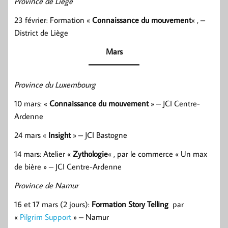
Province de Liège
23 février: Formation «
Connaissance du mouvement
« , –
District de Liège
Mars
Province du Luxembourg
10 mars: «
Connaissance du mouvement
» – JCI Centre-
Ardenne
24 mars «
Insight
» – JCI Bastogne
14 mars: Atelier «
Zythologie
« , par le commerce « Un max
de bière » – JCI Centre-Ardenne
Province de Namur
16 et 17 mars (2 jours):
Formation Story Telling
par
«
Pilgrim Support
» – Namur