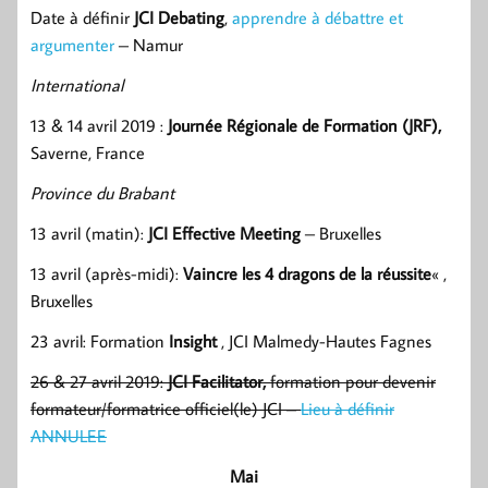
Date à définir
JCI Debating
,
apprendre à débattre et
argumenter
– Namur
International
13 & 14 avril 2019 :
Journée Régionale de Formation (JRF),
Saverne, France
Province du Brabant
13 avril (matin):
JCI Effective Meeting
– Bruxelles
13 avril (après-midi):
Vaincre les 4 dragons de la réussite
« ,
Bruxelles
23 avril: Formation
Insight
, JCI Malmedy-Hautes Fagnes
26 & 27 avril 2019:
JCI Facilitator,
formation pour devenir
formateur/formatrice officiel(le) JCI –
Lieu à définir
ANNULEE
Mai