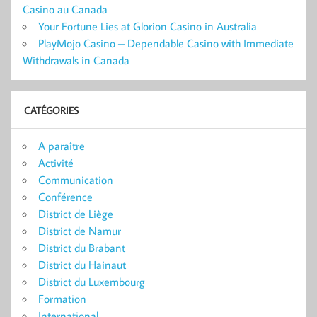
Casino au Canada
Your Fortune Lies at Glorion Casino in Australia
PlayMojo Casino – Dependable Casino with Immediate
Withdrawals in Canada
CATÉGORIES
A paraître
Activité
Communication
Conférence
District de Liège
District de Namur
District du Brabant
District du Hainaut
District du Luxembourg
Formation
International