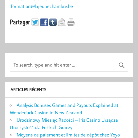
:
formation@lajeunechambre.be
ARTICLES RÉCENTS
Analysis Bonuses Games and Payouts Explained at
Wonderluck Casino in New Zealand
Urodzinowy Miesiąc Radości – Iris Casino Urządza
Uroczystość dla Polskich Graczy
Moyens de paiement et limites de dépôt chez Yoyo