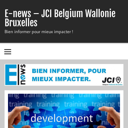
Skip
to
E-news – JCI Belgium Wallonie
content
Bruxelles
Bien informer pour mieux impacter !