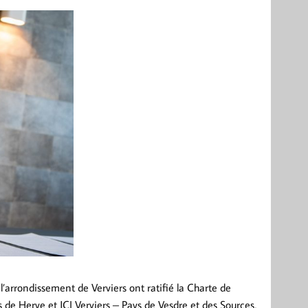
’arrondissement de Verviers ont ratifié la Charte de
 de Herve et JCI Verviers – Pays de Vesdre et des Sources,