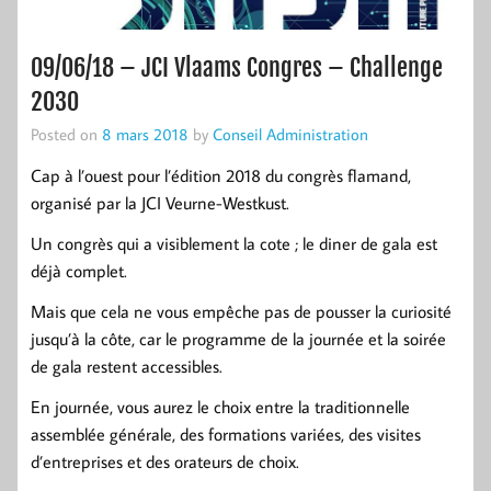
09/06/18 – JCI Vlaams Congres – Challenge
2030
Posted on
8 mars 2018
by
Conseil Administration
Cap à l’ouest pour l’édition 2018 du congrès flamand,
organisé par la JCI Veurne-Westkust.
Un congrès qui a visiblement la cote ; le diner de gala est
déjà complet.
Mais que cela ne vous empêche pas de pousser la curiosité
jusqu’à la côte, car le programme de la journée et la soirée
de gala restent accessibles.
En journée, vous aurez le choix entre la traditionnelle
assemblée générale, des formations variées, des visites
d’entreprises et des orateurs de choix.