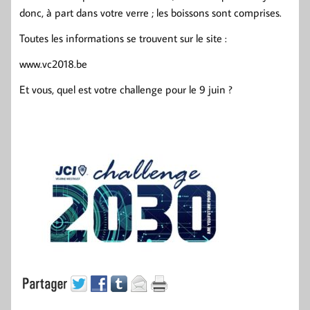
donc, à part dans votre verre ; les boissons sont comprises.
Toutes les informations se trouvent sur le site :
www.vc2018.be
Et vous, quel est votre challenge pour le 9 juin ?