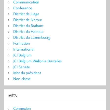
Communication
Conférence
District de Liège
District de Namur
District du Brabant
District du Hainaut
District du Luxembourg
Formation
International
JCI Belgium
JCI Belgium Wallonie Bruxelles
JCI Senate
Mot du président
Non classé
MÉTA
Connexion