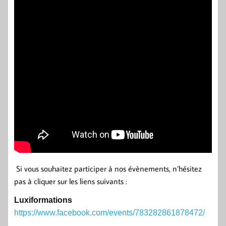
Si vous souhaitez participer à nos évènements, n’hésitez
pas à cliquer sur les liens suivants :
Luxiformations
https://www.facebook.com/events/783282861878472/