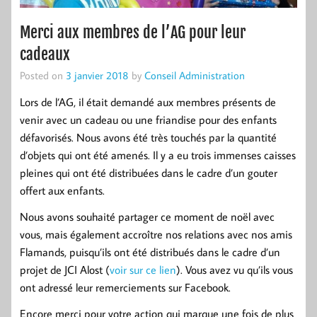
Merci aux membres de l’AG pour leur
cadeaux
Posted on
3 janvier 2018
by
Conseil Administration
Lors de l’AG, il était demandé aux membres présents de
venir avec un cadeau ou une friandise pour des enfants
défavorisés. Nous avons été très touchés par la quantité
d’objets qui ont été amenés. Il y a eu trois immenses caisses
pleines qui ont été distribuées dans le cadre d’un gouter
offert aux enfants.
Nous avons souhaité partager ce moment de noël avec
vous, mais également accroître nos relations avec nos amis
Flamands, puisqu’ils ont été distribués dans le cadre d’un
projet de JCI Alost (
voir sur ce lien
). Vous avez vu qu’ils vous
ont adressé leur remerciements sur Facebook.
Encore merci pour votre action qui marque une fois de plus