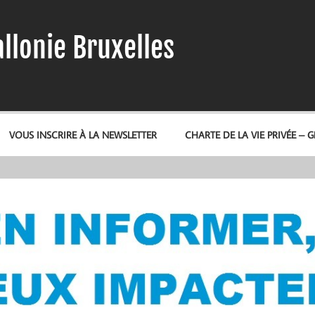
llonie Bruxelles
VOUS INSCRIRE À LA NEWSLETTER
CHARTE DE LA VIE PRIVÉE – 