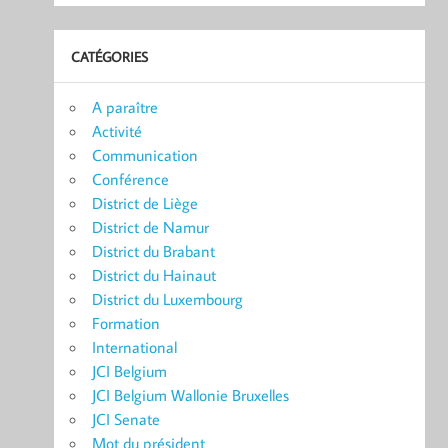
CATÉGORIES
A paraître
Activité
Communication
Conférence
District de Liège
District de Namur
District du Brabant
District du Hainaut
District du Luxembourg
Formation
International
JCI Belgium
JCI Belgium Wallonie Bruxelles
JCI Senate
Mot du président