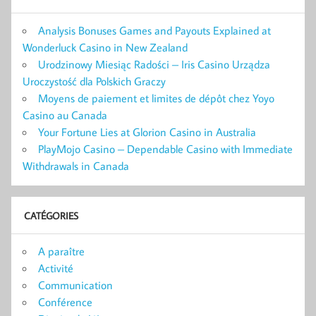
Analysis Bonuses Games and Payouts Explained at
Wonderluck Casino in New Zealand
Urodzinowy Miesiąc Radości – Iris Casino Urządza
Uroczystość dla Polskich Graczy
Moyens de paiement et limites de dépôt chez Yoyo
Casino au Canada
Your Fortune Lies at Glorion Casino in Australia
PlayMojo Casino – Dependable Casino with Immediate
Withdrawals in Canada
CATÉGORIES
A paraître
Activité
Communication
Conférence