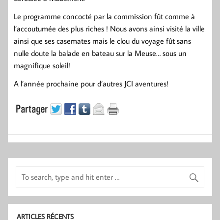
Le programme concocté par la commission fût comme à
l’accoutumée des plus riches ! Nous avons ainsi visité la ville
ainsi que ses casemates mais le clou du voyage fût sans
nulle doute la balade en bateau sur la Meuse… sous un
magnifique soleil!
A l’année prochaine pour d’autres JCI aventures!
ARTICLES RÉCENTS