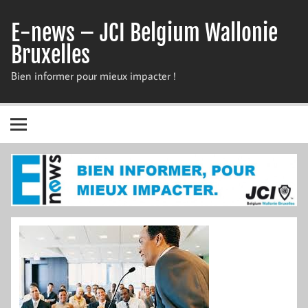
Skip
to
E-news – JCI Belgium Wallonie
content
Bruxelles
Bien informer pour mieux impacter !