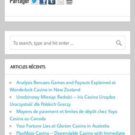
ARTICLES RÉCENTS
Analysis Bonuses Games and Payouts Explained at
Wonderluck Casino in New Zealand
Urodzinowy Miesiąc Radości – Iris Casino Urządza
Uroczystość dla Polskich Graczy
Moyens de paiement et limites de dépôt chez Yoyo
Casino au Canada
Your Fortune Lies at Glorion Casino in Australia
PlayMojo Casino – Dependable Casino with Immediate