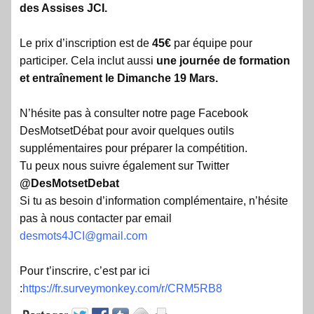
des Assises JCI.
Le prix d’inscription est de
45€
par équipe pour
participer. Cela inclut aussi
une journée de formation
et entraînement le Dimanche 19 Mars.
N’hésite pas à consulter notre page Facebook
DesMotsetDébat pour avoir quelques outils
supplémentaires pour préparer la compétition.
Tu peux nous suivre également sur Twitter
@DesMotsetDebat
Si tu as besoin d’information complémentaire, n’hésite
pas à nous contacter par email
desmots4JCI@gmail.com
Pour t’inscrire, c’est par ici
:
https://fr.surveymonkey.com/r/CRM5RB8