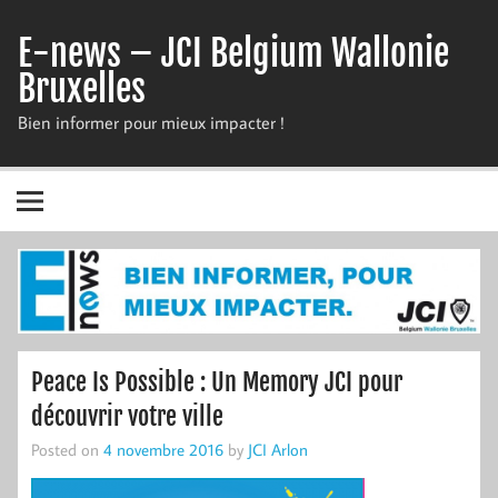
Skip
to
E-news – JCI Belgium Wallonie
content
Bruxelles
Bien informer pour mieux impacter !
Peace Is Possible : Un Memory JCI pour
découvrir votre ville
Posted on
4 novembre 2016
by
JCI Arlon