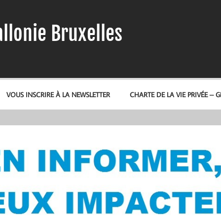
llonie Bruxelles
VOUS INSCRIRE À LA NEWSLETTER
CHARTE DE LA VIE PRIVÉE – 