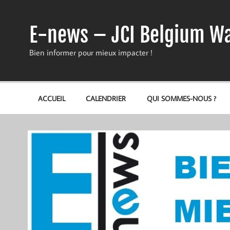
Skip
to
content
E-news – JCI Belgium Wa
Bien informer pour mieux impacter !
ACCUEIL
CALENDRIER
QUI SOMMES-NOUS ?