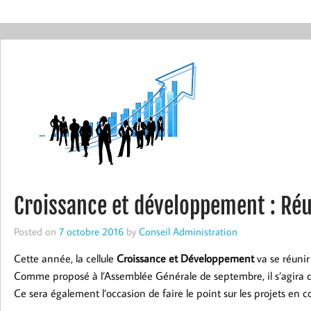
Croissance et développement : Réun
Posted on
7 octobre 2016
by
Conseil Administration
Cette année, la cellule
Croissance et Développement
va se réunir 
Comme proposé à l’Assemblée Générale de septembre, il s’agira 
Ce sera également l’occasion de faire le point sur les projets en c