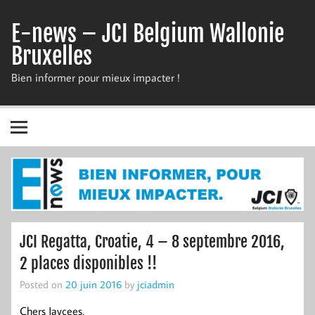
Skip
to
E-news – JCI Belgium Wallonie
content
Bruxelles
Bien informer pour mieux impacter !
JCI Regatta, Croatie, 4 – 8 septembre 2016,
2 places disponibles !!
Posted on
20 juin 2016
by
jciadmin
Chers Jaycees,