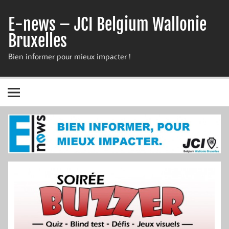
Skip
to
E-news – JCI Belgium Wallonie
content
Bruxelles
Bien informer pour mieux impacter !