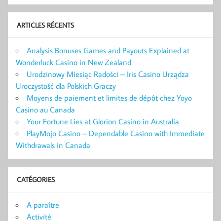
ARTICLES RÉCENTS
Analysis Bonuses Games and Payouts Explained at
Wonderluck Casino in New Zealand
Urodzinowy Miesiąc Radości – Iris Casino Urządza
Uroczystość dla Polskich Graczy
Moyens de paiement et limites de dépôt chez Yoyo
Casino au Canada
Your Fortune Lies at Glorion Casino in Australia
PlayMojo Casino – Dependable Casino with Immediate
Withdrawals in Canada
CATÉGORIES
A paraître
Activité