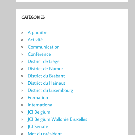
CATÉGORIES
A paraître
Activité
Communication
Conférence
District de Liège
District de Namur
District du Brabant
District du Hainaut
District du Luxembourg
Formation
International
JCI Belgium
JCI Belgium Wallonie Bruxelles
JCI Senate
Mot du président