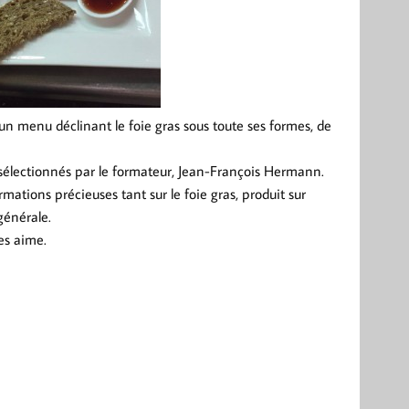
d’un menu déclinant le foie gras sous toute ses formes, de
s sélectionnés par le formateur, Jean-François Hermann.
mations précieuses tant sur le foie gras, produit sur
générale.
es aime.