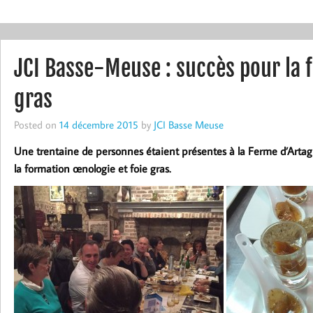
JCI Basse-Meuse : succès pour la 
gras
Posted on
14 décembre 2015
by
JCI Basse Meuse
Une trentaine de personnes étaient présentes à la Ferme d’Artag
la formation œnologie et foie gras.