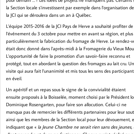
pour demain … ? Les idées de projets ne manquent pas. Certains s
la Section locale s’investissent par exemple dans l’organisation 
la JCI qui se déroulera dans un an à Québec.
L’équipe 2015-2016 de la JCI Pays de Herve a souhaité profiter de
l’événement du 3 octobre pour mettre en avant sa région, et plus
particulièrement la fabrication du fromage de Herve. Le rendez-v
était donc donné dans l’après-midi à la Fromagerie du Vieux Moul
L’opportunité de faire la promotion d’un savoir-faire reconnu et
protégé, tout en abordant la question des fromages au lait cru. U
visite qui aura fait l’unanimité et mis tous les sens des participant
en éveil.
Un apéritif et un repas sous le signe de la convivialité étaient
ensuite proposés à la Boisselée, moment choisi par le Président lo
Dominique Rosengarten, pour faire son allocution. Celui-ci ne
manqua pas de remercier les différents partenaires pour leur sou
ainsi que les membres de la Section local pour leur dévouement, 
indiquant que «
la Jeune Chambre ne serait rien sans des jeunes, 