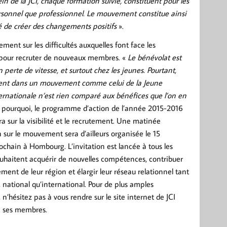
in de la JCI, chaque formation suivie, constituent pour les
sonnel que professionnel. Le mouvement constitue ainsi
é de créer des changements positifs
».
lement sur les difficultés auxquelles font face les
 pour recruter de nouveaux membres. «
Le bénévolat est
 perte de vitesse, et surtout chez les jeunes. Pourtant,
ment dans un mouvement comme celui de la Jeune
rnationale n’est rien comparé aux bénéfices que l’on en
t pourquoi, le programme d’action de l’année 2015-2016
a sur la visibilité et le recrutement. Une matinée
 sur le mouvement sera d’ailleurs organisée le 15
chain à Hombourg. L’invitation est lancée à tous les
ouhaitent acquérir de nouvelles compétences, contribuer
ent de leur région et élargir leur réseau relationnel tant
, national qu’international. Pour de plus amples
 n’hésitez pas à vous rendre sur le site internet de JCI
c ses membres.