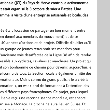
nationale (JCI) du Pays de Herve contribue activement au
était organisé le 3 octobre dernier à Battice. Une
me la visite d’une entreprise artisanale et locale, des
née était l’occasion de partager un bon moment entre
nom donné aux membres du mouvement) et de se
0 années d’actions et de projets. Difficile d’oublier qu’il
 un groupe de jeunes retroussait ses manches pour
 l’ancienne voie désaffectée de la Ligne 38 afin de rendre
cessible aux cyclistes, cavaliers et marcheurs. Un projet qui
ait son bonhomme de chemin pour devenir, aujourd’hui, le
l connu de tous. La Section locale a également initié des
ernationaux. Moins connu du grand public, elle a créé la
ormation », un week-end de formations à l’attention des
s différents pays francophones. Ce projet, pour lequel
e Herve reçu une reconnaissance mondiale, est encore
anisée à Monaco. La prochaine aura lieu en Suisse. Et