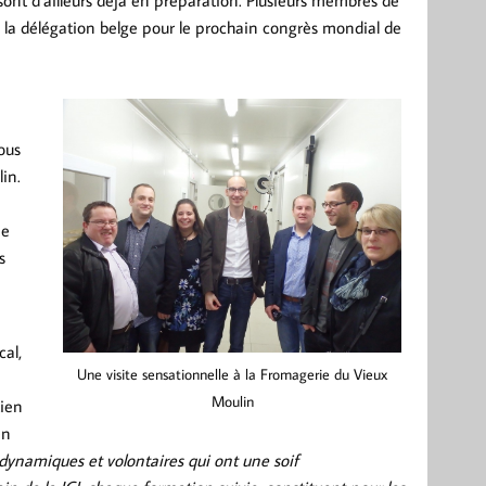
ont d’ailleurs déjà en préparation. Plusieurs membres de
de la délégation belge pour le prochain congrès mondial de
ous
in.
ne
s
cal,
Une visite sensationnelle à la Fromagerie du Vieux
Moulin
tien
en
dynamiques et volontaires qui ont une soif