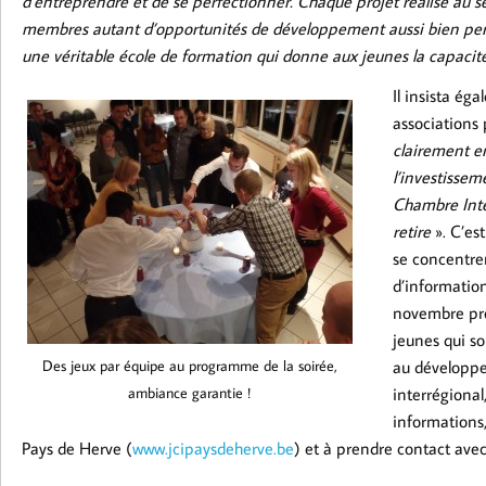
d’entreprendre et de se perfectionner. Chaque projet réalisé au se
membres autant d’opportunités de développement aussi bien per
une véritable école de formation qui donne aux jeunes la capacit
Il insista éga
associations
clairement en
l’investisse
Chambre Inte
retire
». C’es
se concentrer
d’information
novembre pro
jeunes qui s
Des jeux par équipe au programme de la soirée,
au développem
ambiance garantie !
interrégional
informations,
Pays de Herve (
www.jcipaysdeherve.be
) et à prendre contact ave