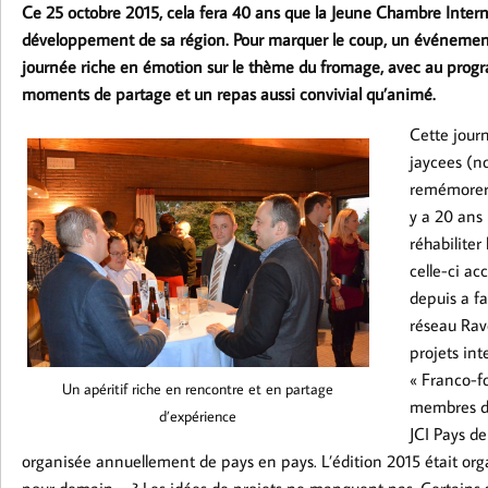
Ce 25 octobre 2015, cela fera 40 ans que la Jeune Chambre Inter
développement de sa région. Pour marquer le coup, un événement 
journée riche en émotion sur le thème du fromage, avec au program
moments de partage et un repas aussi convivial qu’animé.
Cette jour
jaycees (
remémorer 4
y a 20 ans
réhabiliter
celle-ci ac
depuis a f
réseau Rave
projets int
« Franco-f
Un apéritif riche en rencontre et en partage
membres de
d’expérience
JCI Pays d
organisée annuellement de pays en pays. L’édition 2015 était org